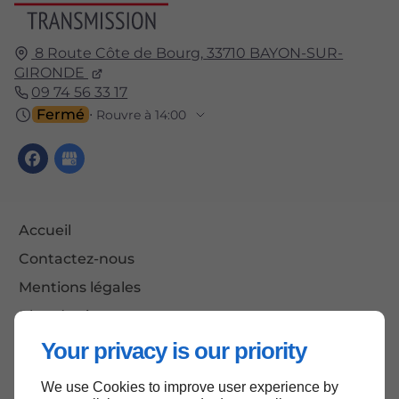
8 Route Côte de Bourg,
33710
BAYON-SUR-
GIRONDE
09 74 56 33 17
Fermé
⋅ Rouvre à 14:00
Accueil
Contactez-nous
Mentions légales
Plan du site
Your privacy is our priority
We use Cookies to improve user experience by
Haut de page