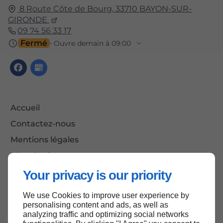
8 Route Côte de Bourg,
33710
BAYON-SUR-
GIRONDE
09 74 56 33 17
Fermé
⋅ Ouvre demain à 09:00
Accueil
Contactez-nous
Mentions légales
Plan du site
Your privacy is our priority
We use Cookies to improve user experience by
Haut de page
personalising content and ads, as well as
analyzing traffic and optimizing social networks